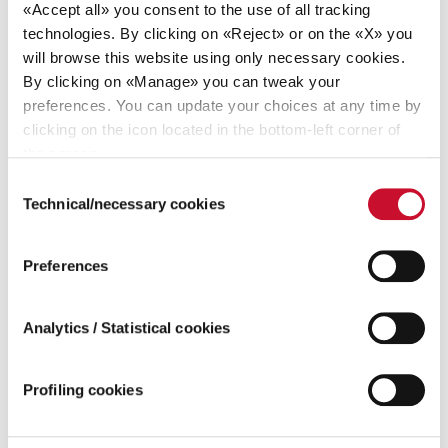
«Accept all» you consent to the use of all tracking
technologies. By clicking on «Reject» or on the «X» you
Ariston Group s’est toujours engagé à maintenir le plus haut
will browse this website using only necessary cookies.
niveau de sécurité, de qualité de fabrication et de fiabilité
By clicking on «Manage» you can tweak your
pour tous ses produits. C’est pourquoi Ariston Group a décidé
preferences. You can update your choices at any time by
de lancer une
campagne de maintenance corrective sur un
clicking on the icon located in the bottom-left corner of
the screen.
modèle de chauffe-eau instantané à gaz
.
FR
-
NL
-
DE
Consent
Technical/necessary cookies
Selection
VÉRIFICATION DU PRODUIT:
Une installation correcte est essentielle au bon
Preferences
fonctionnement du produit.
SITAM FLUENDO PLUS
Analytics / Statistical cookies
En cas de vents forts, les produits peuvent fonctionner
anormalement. Si vous possédez un chauffe-eau instantané
Profiling cookies
au gaz, veuillez remplir ce formulaire pour vérifier si votre
produit est concerné par la communication spécifique.