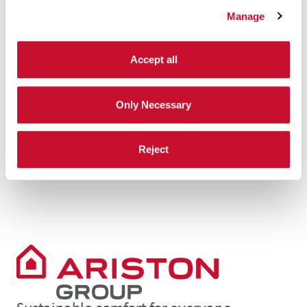
Manage
Votre appareil est-il concerné ?
IIdentification de votre appareil:
- Si le produit est installé à l’
EXTERIEUR,
il n’est pas
Accept all
concerné.
- Si le produit est installé à l
’INTERIEUR
, procédez à la
Only Necessary
seconde vérification.
Vérification du numéro de série:
Reject
- Si les
7 premiers chiffres
du numéro de série forment
le numéro
3632518
, le produit est concerné.